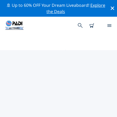
🚢 Up to 60% OFF Your Dream Liveaboard!
Explore
the Deals
圣贝纳迪诺附近的热门潜水地点
目前没有列出 圣贝纳迪诺的潜水地点。
借助上面的筛选器或交互式地图，探索 圣贝纳迪诺 点附近
的潜水点。如果您知道该站点，还可以查看每个潜水地点的
详细信息页面并投票。