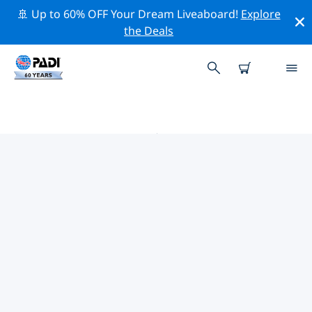
🚢 Up to 60% OFF Your Dream Liveaboard!
Explore
the Deals
凯迪拉克附近的热门潜水地点
目前没有列出 凯迪拉克的潜水地点。
借助上面的筛选器或交互式地图，探索 凯迪拉克 点附近的
潜水点。如果您知道该站点，还可以查看每个潜水地点的详
细信息页面并投票。