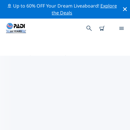
🚢 Up to 60% OFF Your Dream Liveaboard!
Explore
the Deals
博兹曼市附近的热门潜水地点
目前没有列出 博兹曼市的潜水地点。
借助上面的筛选器或交互式地图，探索 博兹曼市 点附近的
潜水点。如果您知道该站点，还可以查看每个潜水地点的详
细信息页面并投票。