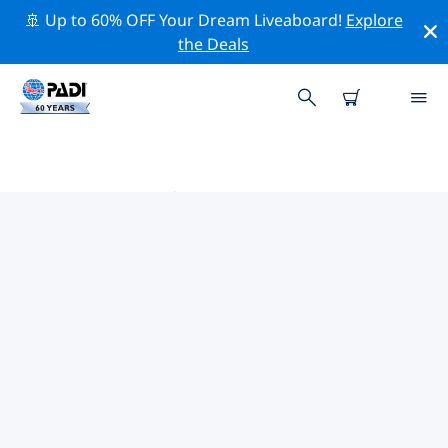
🚢 Up to 60% OFF Your Dream Liveaboard!
Explore
the Deals
里加附近的热门潜水地点
目前在 里加附近列出了 1 个潜水地点，其中 1 是 湖泊潜水
次潜水, 1 是 采石场潜水 次潜水 和 1 是 沉船潜水 次潜水.
借助上面的筛选器或交互式地图，探索 里加 点附近的潜水
点。如果您知道该站点，还可以查看每个潜水地点的详细信
息页面并投票。