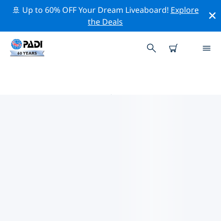
🚢 Up to 60% OFF Your Dream Liveaboard!
Explore
the Deals
韦恩赖特附近的热门潜水地点
目前在 韦恩赖特附近列出了 2 个潜水地点，其中 2 是 海滩
潜水 次潜水 和 2 是 湖泊潜水 次潜水.
借助上面的筛选器或交互式地图，探索 韦恩赖特 点附近的
潜水点。如果您知道该站点，还可以查看每个潜水地点的详
细信息页面并投票。