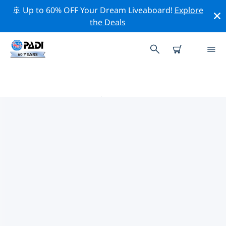
🚢 Up to 60% OFF Your Dream Liveaboard!
Explore
the Deals
湖北省附近的热门潜水地点
目前没有列出 湖北省的潜水地点。
借助上面的筛选器或交互式地图，探索 湖北省 点附近的潜
水点。如果您知道该站点，还可以查看每个潜水地点的详细
信息页面并投票。