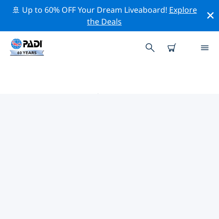
🚢 Up to 60% OFF Your Dream Liveaboard!
Explore
the Deals
黑森州附近的热门潜水地点
目前在 黑森州附近列出了 3 个潜水地点，其中 3 是 湖泊潜
水 次潜水, 2 是 沉船潜水 次潜水 和 1 是 海底沙地潜水 次潜
水.
借助上面的筛选器或交互式地图，探索 黑森州 点附近的潜
水点。如果您知道该站点，还可以查看每个潜水地点的详细
信息页面并投票。