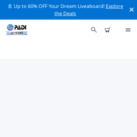
🚢 Up to 60% OFF Your Dream Liveaboard!
Explore
the Deals
GRINGO TRAIL (中南美洲旅游路
线)附近的热门潜水地点
目前没有列出 Gringo Trail (中南美洲旅游路线)的潜水地
点。
借助上面的筛选器或交互式地图，探索 Gringo Trail (中南
美洲旅游路线) 点附近的潜水点。如果您知道该站点，还可
以查看每个潜水地点的详细信息页面并投票。