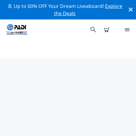
🚢 Up to 60% OFF Your Dream Liveaboard!
Explore
the Deals
CANTON OF THE GRISONS附近的
热门潜水地点
目前在 Canton of the Grisons附近列出了 6 个潜水地点，
其中 6 是 湖泊潜水 次潜水 和 1 是 峭壁潜 次潜水.
借助上面的筛选器或交互式地图，探索 Canton of the
Grisons 点附近的潜水点。如果您知道该站点，还可以查看
每个潜水地点的详细信息页面并投票。