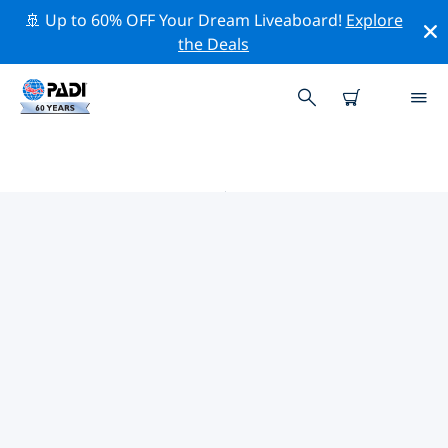
🚢 Up to 60% OFF Your Dream Liveaboard!
Explore
the Deals
加莱拉港附近的热门潜水地点
目前在 加莱拉港附近列出了 50 个潜水地点，其中 43 是 礁
区潜水 次潜水, 39 是 海洋潜水 次潜水 和 23 是 放流潜水 次
潜水.
借助上面的筛选器或交互式地图，探索 加莱拉港 点附近的
潜水点。如果您知道该站点，还可以查看每个潜水地点的详
细信息页面并投票。