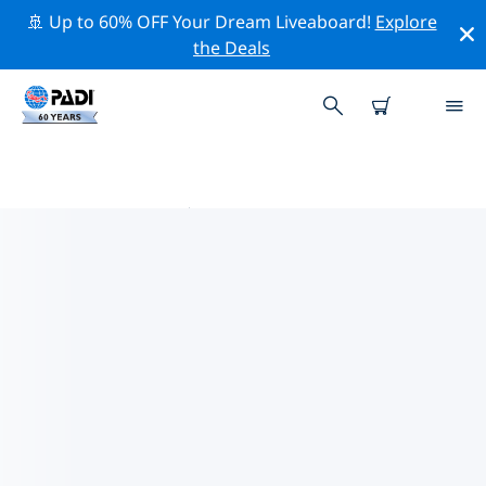
🚢 Up to 60% OFF Your Dream Liveaboard!
Explore
the Deals
单子附近的热门潜水地点
目前在 单子附近列出了 4 个潜水地点，其中 4 是 海洋潜水
次潜水, 3 是 峭壁潜 次潜水 和 2 是 放流潜水 次潜水.
借助上面的筛选器或交互式地图，探索 单子 点附近的潜水
点。如果您知道该站点，还可以查看每个潜水地点的详细信
息页面并投票。