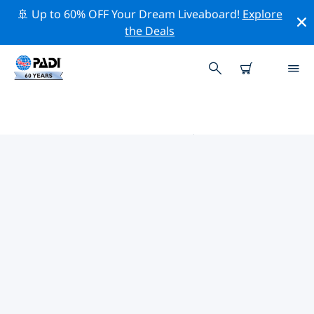
🚢 Up to 60% OFF Your Dream Liveaboard!
Explore
the Deals
戛纳和昂蒂布附近的热门潜水地点
目前在 戛纳和昂蒂布附近列出了 5 个潜水地点，其中 4 是
峭壁潜 次潜水 和 2 是 礁区潜水 次潜水.
借助上面的筛选器或交互式地图，探索 戛纳和昂蒂布 点附
近的潜水点。如果您知道该站点，还可以查看每个潜水地点
的详细信息页面并投票。