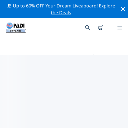
🚢 Up to 60% OFF Your Dream Liveaboard!
Explore
the Deals
杜布罗夫尼克地区附近的热门潜水地
点
目前在 杜布罗夫尼克地区附近列出了 2 个潜水地点，其中
2 是 洞潜 次潜水, 1 是 湖泊潜水 次潜水 和 1 是 礁区潜水 次
潜水.
借助上面的筛选器或交互式地图，探索 杜布罗夫尼克地区
点附近的潜水点。如果您知道该站点，还可以查看每个潜水
地点的详细信息页面并投票。