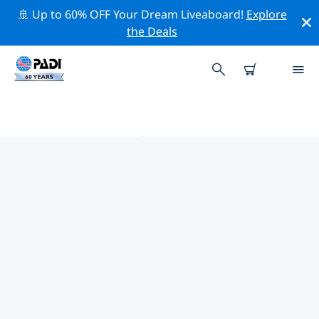
🚢 Up to 60% OFF Your Dream Liveaboard!
Explore
the Deals
弗莱堡附近的热门潜水地点
目前没有列出 弗莱堡的潜水地点。
借助上面的筛选器或交互式地图，探索 弗莱堡 点附近的潜
水点。如果您知道该站点，还可以查看每个潜水地点的详细
信息页面并投票。