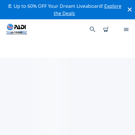
🚢 Up to 60% OFF Your Dream Liveaboard!
Explore
the Deals
中美洲附近的热门潜水地点
目前在 中美洲附近列出了 399 个潜水地点，其中 286 是 礁
区潜水 次潜水, 132 是 峭壁潜 次潜水 和 86 是 放流潜水 次
潜水.
借助上面的筛选器或交互式地图，探索 中美洲 点附近的潜
水点。如果您知道该站点，还可以查看每个潜水地点的详细
信息页面并投票。