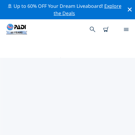
🚢 Up to 60% OFF Your Dream Liveaboard!
Explore
the Deals
迪斯特附近的热门潜水地点
目前没有列出 迪斯特的潜水地点。
借助上面的筛选器或交互式地图，探索 迪斯特 点附近的潜
水点。如果您知道该站点，还可以查看每个潜水地点的详细
信息页面并投票。