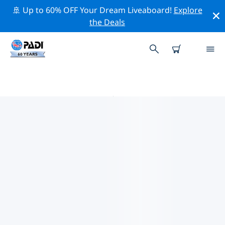
🚢 Up to 60% OFF Your Dream Liveaboard!
Explore
the Deals
巴基斯坦附近的热门潜水地点
目前在 巴基斯坦附近列出了 1 个潜水地点，其中 1 是 沉船
潜水 次潜水.
借助上面的筛选器或交互式地图，探索 巴基斯坦 点附近的
潜水点。如果您知道该站点，还可以查看每个潜水地点的详
细信息页面并投票。