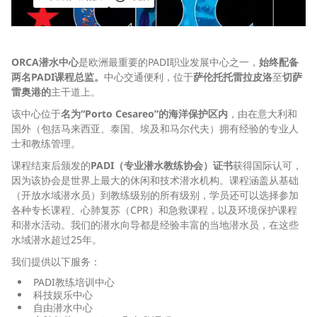
ORCA潜水中心
是欧洲最重要的PADI职业发展中心之一，
始终配备
两名PADI课程总监。
中心交通便利，位于
萨伦托托雷拉皮洛
至
切萨
雷奥港的
主干道上。
该中心位于
名为“Porto Cesareo”的海洋保护区内
，由在意大利和
国外（包括马来西亚、泰国、埃及和马尔代夫）拥有经验的专业人
士和教练管理。
课程结束后颁发的
PADI（专业潜水教练协会）证书
获得国际认可，
因为该协会是世界上最大的休闲和技术潜水机构。课程涵盖从基础
（开放水域潜水员）到教练级别的所有级别，学员还可以选择参加
各种专长课程、心肺复苏（CPR）和急救课程，以及环境保护课程
和潜水活动。我们的潜水向导都是经验丰富的当地潜水员，在这些
水域潜水超过25年。
我们提供以下服务：
PADI教练培训中心
科技娱乐中心
自由潜水中心