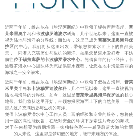
近两千年前，维吉尔在《埃涅阿斯纪》中歌颂了锡拉库萨海岸、
普
莱米里奥
半岛和
卡波穆罗迪波尔科
角，几个世纪以来，这里一直被
视为陆地与海洋的分界线；而如今，这里已成为
普莱米里奥海洋保
护区
的中心。我们将从这里出发，带领您探索水面上下的自然美
景，一同潜入充满历史与生机的海洋。如果您是潜水爱好者，不妨
前往
位于锡拉库萨的卡波穆罗潜水中心。
凭借多年的行业经验，卡
波穆罗潜水中心团队将为您提供潜水课程，让您在地中海最美丽的
海域之一安全潜水。
近两千年前，维吉尔在《埃涅阿斯纪》中歌颂了叙拉古海岸、
普莱
米里奥
半岛和
卡波穆罗迪波尔科，
几个世纪以来，这里一直被视为
陆地与海洋的分界线。如今，这里是
普莱米里奥海洋保护区
的核心
地带。我们将从这里开始，带领您探索海面上下的自然美景，一同
潜入这片充满历史与生机的海洋。
凭借卡波穆罗潜水中心工作人员丰富的经验和专业的服务，您将使
用一流的高性能设备，在绝对安全的环境下探索这片奇妙的海域。
对于任何想要为假期增添一抹独特色彩——感受蔚蓝大海的壮丽
——的人来说，这里都是梦幻般的地方，能带来难忘的体验。