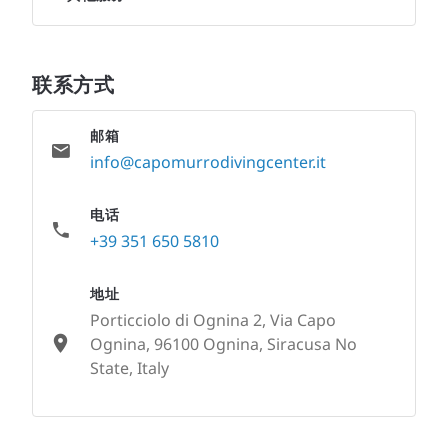
联系方式
邮箱
info@capomurrodivingcenter.it
电话
+39 351 650 5810
地址
Porticciolo di Ognina 2, Via Capo
Ognina, 96100 Ognina, Siracusa No
State, Italy
None