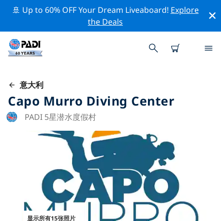
🚢 Up to 60% OFF Your Dream Liveaboard!
Explore
the Deals
意大利
Capo Murro Diving Center
PADI 5星潜水度假村
显示所有15张照片