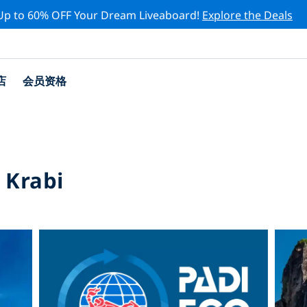
Up to 60% OFF Your Dream Liveaboard!
Explore the Deals
店
会员资格
 Krabi