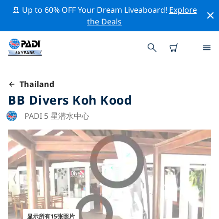
🚢 Up to 60% OFF Your Dream Liveaboard!
Explore
the Deals
Thailand
BB Divers Koh Kood
PADI 5 星潜水中心
显示所有15张照片