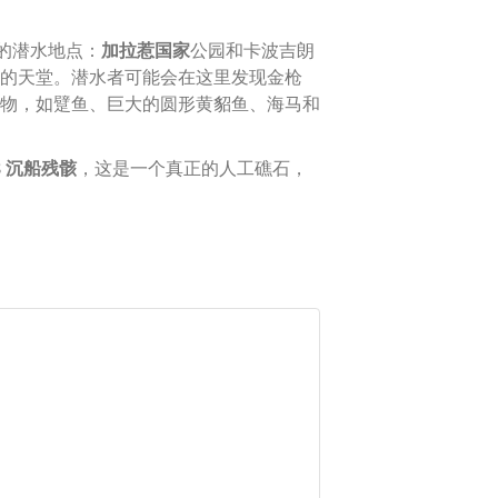
奋的潜水地点：
加拉惹国家
公园和卡波吉朗
的天堂。潜水者可能会在这里发现金枪
物，如躄鱼、巨大的圆形黄貂鱼、海马和
488 沉船残骸
，这是一个真正的人工礁石，