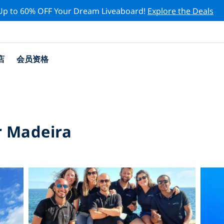
Up to 60% OFF Your Dream Liveaboard!
Explore the Deals
店
会员资格
r Madeira