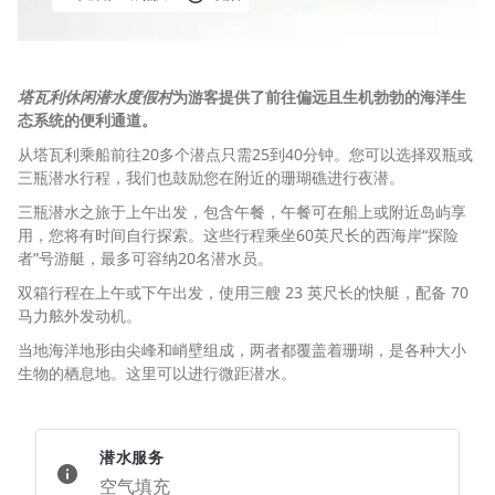
塔瓦利休闲潜水度假村
为游客提供了前往偏远且生机勃勃的海洋生
态系统的便利通道。
从塔瓦利乘船前往20多个潜点只需25到40分钟。您可以选择双瓶或
三瓶潜水行程，我们也鼓励您在附近的珊瑚礁进行夜潜。
三瓶潜水之旅于上午出发，包含午餐，午餐可在船上或附近岛屿享
用，您将有时间自行探索。这些行程乘坐60英尺长的西海岸“探险
者”号游艇，最多可容纳20名潜水员。
双箱行程在上午或下午出发，使用三艘 23 英尺长的快艇，配备 70
马力舷外发动机。
当地海洋地形由尖峰和峭壁组成，两者都覆盖着珊瑚，是各种大小
生物的栖息地。这里可以进行微距潜水。
潜水服务
空气填充