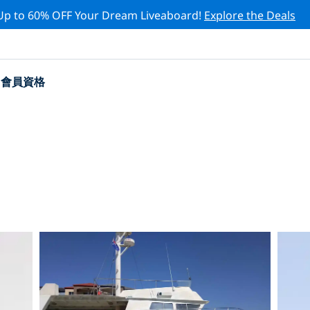
Up to 60% OFF Your Dream Liveaboard!
Explore the Deals
會員資格