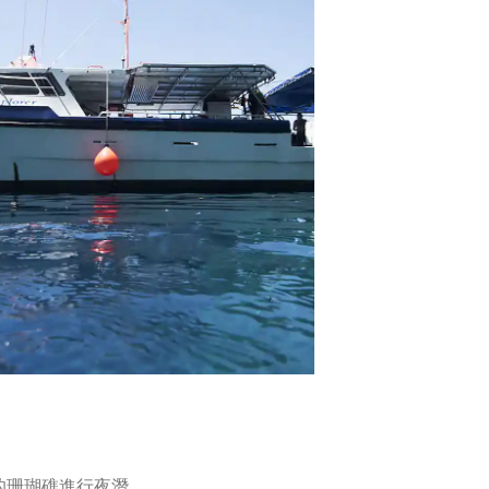
的珊瑚礁進行夜潛。