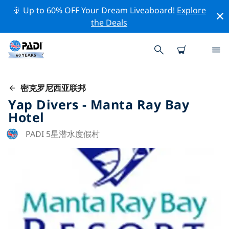
🚢 Up to 60% OFF Your Dream Liveaboard!
Explore
the Deals
密克罗尼西亚联邦
Yap Divers - Manta Ray Bay
Hotel
PADI 5星潜水度假村