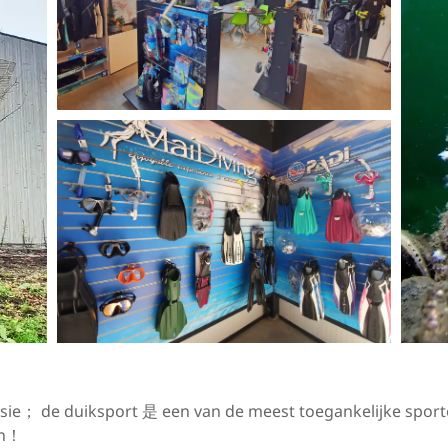
sie； de duiksport 是 een van de meest toegankelijke sport
en！