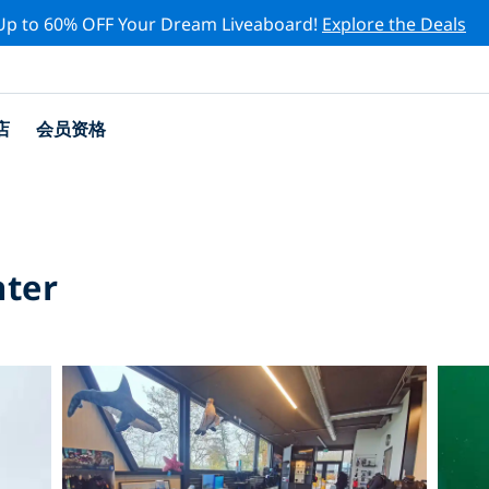
Up to 60% OFF Your Dream Liveaboard!
Explore the Deals
店
会员资格
nter