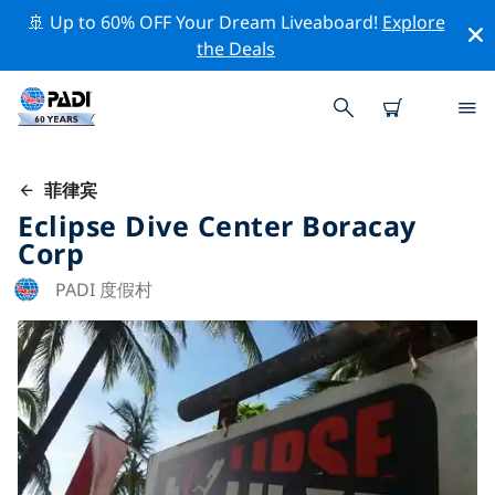
🚢 Up to 60% OFF Your Dream Liveaboard!
Explore
the Deals
菲律宾
Eclipse Dive Center Boracay
Corp
PADI 度假村