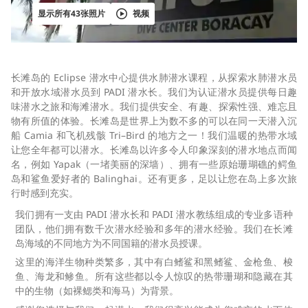
显示所有43张照片
视频
长滩岛的 Eclipse 潜水中心提供水肺潜水课程，从探索水肺潜水员
和开放水域潜水员到 PADI 潜水长。我们为认证潜水员提供每日趣
味潜水之旅和海滩潜水。我们提供安全、有趣、探索性强、难忘且
物有所值的体验。长滩岛是世界上为数不多的可以在同一天潜入沉
船 Camia 和飞机残骸 Tri–Bird 的地方之一！我们温暖的热带水域
让您全年都可以潜水。长滩岛以许多令人印象深刻的潜水地点而闻
名，例如 Yapak（一堵美丽的深墙）、拥有一些原始珊瑚礁的鳄鱼
岛和鲨鱼爱好者的 Balinghai。还有更多，足以让您在岛上多次旅
行时感到充实。
我们拥有一支由 PADI 潜水长和 PADI 潜水教练组成的专业多语种
团队，他们拥有数千次潜水经验和多年的潜水经验。我们在长滩
岛海域的不同地方为不同国籍的潜水员授课。
这里的海洋生物种类繁多，其中有白鳍鲨和黑鳍鲨、金枪鱼、梭
鱼、海龙和鲹鱼。所有这些都以令人惊叹的热带珊瑚和隐藏在其
中的生物（如裸鳃类和海马）为背景。