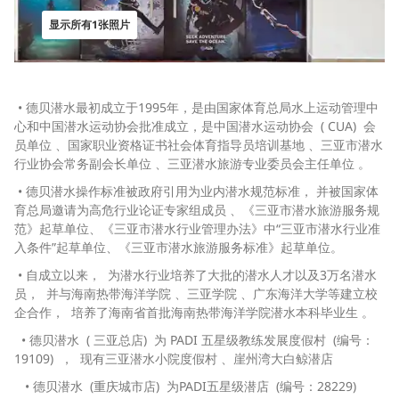
显示所有1张照片
• 德贝潜水最初成立于1995年，是由国家体育总局水上运动管理中
心和中国潜水运动协会批准成立，是中国潜水运动协会 ( CUA) 会
员单位 、国家职业资格证书社会体育指导员培训基地 、三亚市潜水
行业协会常务副会长单位 、三亚潜水旅游专业委员会主任单位 。
• 德贝潜水操作标准被政府引用为业内潜水规范标准， 并被国家体
育总局邀请为高危行业论证专家组成员 、《三亚市潜水旅游服务规
范》起草单位、《三亚市潜水行业管理办法》中“三亚市潜水行业准
入条件”起草单位、《三亚市潜水旅游服务标准》起草单位。
• 自成立以来， 为潜水行业培养了大批的潜水人才以及3万名潜水
员， 并与海南热带海洋学院 、三亚学院 、广东海洋大学等建立校
企合作， 培养了海南省首批海南热带海洋学院潜水本科毕业生 。
• 德贝潜水 ( 三亚总店) 为 PADI 五星级教练发展度假村 (编号：
19109) ， 现有三亚潜水小院度假村 、崖州湾大白鲸潜店
• 德贝潜水 (重庆城市店) 为PADI五星级潜店 (编号：28229)