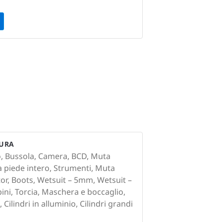
TURA
o, Bussola, Camera, BCD, Muta
a piede intero, Strumenti, Muta
r, Boots, Wetsuit – 5mm, Wetsuit –
ni, Torcia, Maschera e boccaglio,
lindri in alluminio, Cilindri grandi