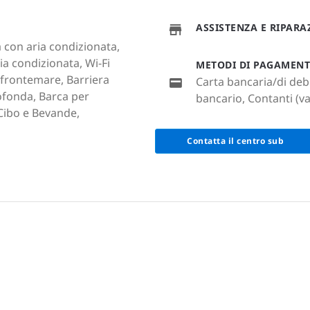
ASSISTENZA E RIPAR
a con aria condizionata,
ria condizionata, Wi-Fi
METODI DI PAGAMEN
 frontemare, Barriera
Carta bancaria/di debi
ofonda, Barca per
bancario, Contanti (va
 Cibo e Bevande,
Contatta il centro sub