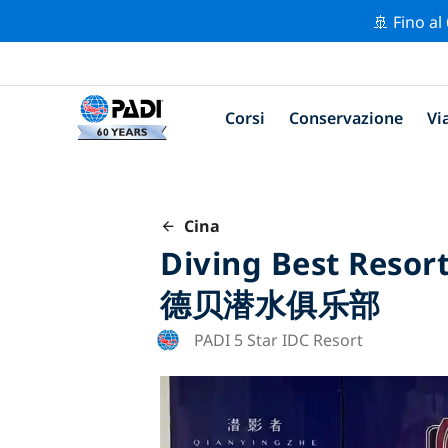
🚢 Fino al
Corsi
Conservazione
Vi
Cina
Diving Best Resor
德贝潜水俱乐部
PADI 5 Star IDC Resort