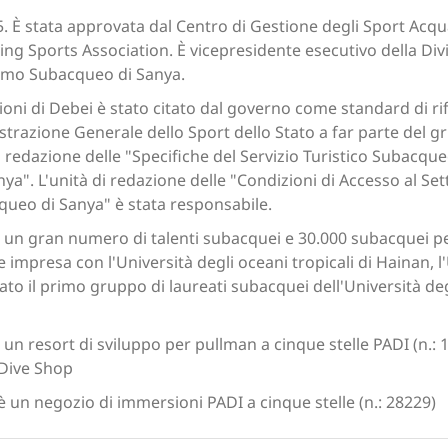
5. È stata approvata dal Centro di Gestione degli Sport Acq
ving Sports Association. È vicepresidente esecutivo della Di
ismo Subacqueo di Sanya.
ioni di Debei è stato citato dal governo come standard di ri
istrazione Generale dello Sport dello Stato a far parte del g
 di redazione delle "Specifiche del Servizio Turistico Subacqu
a". L'unità di redazione delle "Condizioni di Accesso al Se
queo di Sanya" è stata responsabile.
 un gran numero di talenti subacquei e 30.000 subacquei per
 impresa con l'Università degli oceani tropicali di Hainan, l'
o il primo gruppo di laureati subacquei dell'Università degl
un resort di sviluppo per pullman a cinque stelle PADI (n.:
 Dive Shop
è un negozio di immersioni PADI a cinque stelle (n.: 28229)