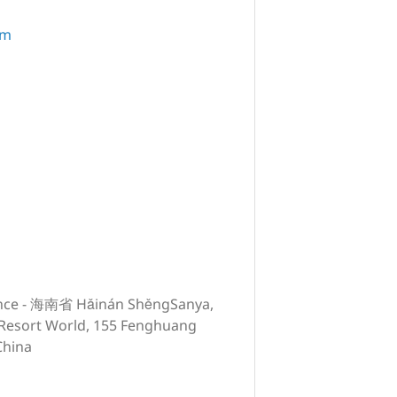
om
ince - 海南省 Hǎinán ShěngSanya,
Resort World, 155 Fenghuang
China