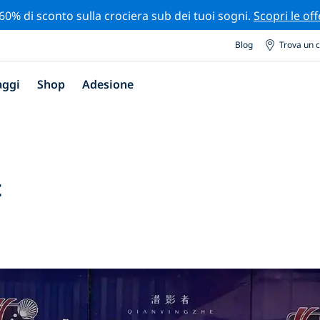
 60% di sconto sulla crociera sub dei tuoi sogni.
Scopri le off
Blog
Trova un 
aggi
Shop
Adesione
t