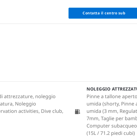
Contatta il centro sub
NOLEGGIO ATTREZZA
i attrezzature, noleggio
Pinne a tallone apert
zatura, Noleggio
umida (shorty, Pinne 
vation activities, Dive club,
umida (3 mm, Regulato
7mm, Taglie per bambi
Computer subacqueo, Ci
(15L / 71.2 piedi cubi)