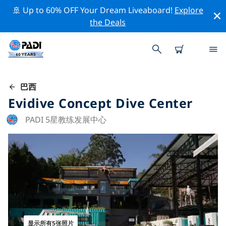
🚢 Up to 60% OFF Your Dream Liveaboard!
Explore
the Deals
巴西
Evidive Concept Dive Center
PADI 5星教练发展中心
显示所有5张照片