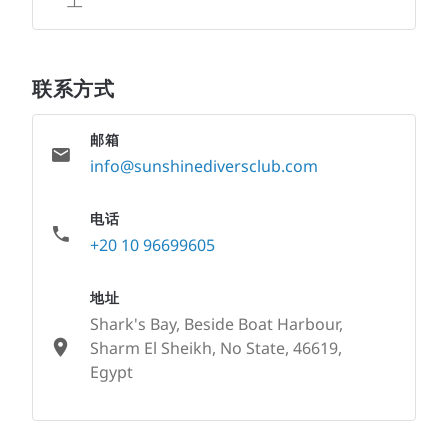
工
联系方式
邮箱
info@sunshinediversclub.com
电话
+20 10 96699605
地址
Shark's Bay, Beside Boat Harbour,
Sharm El Sheikh, No State, 46619,
Egypt
None