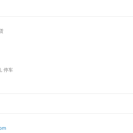
赁
, 停车
com