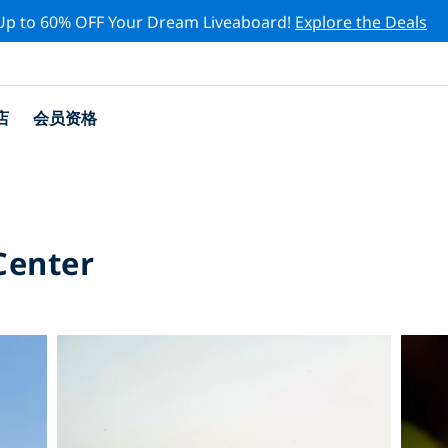
Up to 60% OFF Your Dream Liveaboard!
Explore the Deals
店
会员资格
Center