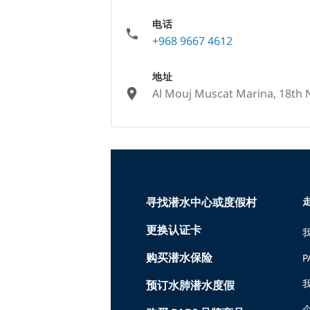
电话
+968 9667 4612
地址
Al Mouj Muscat Marina, 18th
None
寻找潜水中心或度假村
走
更换认证卡
购买潜水保险
P
预订水肺潜水度假