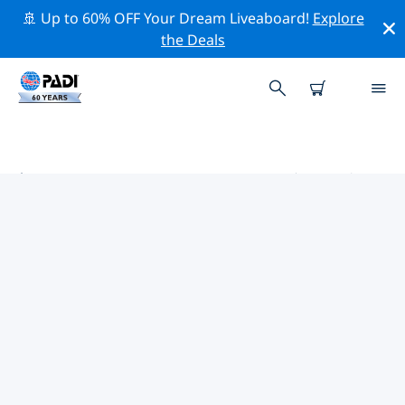
🚢 Up to 60% OFF Your Dream Liveaboard!
Explore
the Deals
普罗塔拉斯和阿依亚纳帕热门保护活
动
借助上面的过滤器或交互式地图，探索 普罗塔拉斯和阿依
亚纳帕 附近的保护活动。