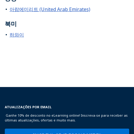
아랍에미리트 (United Arab Emirates)
북미
하와이
ATUALIZAÇÕES POR EMAIL
Ganhe 10% de desconto no eLearning online! Inscreva-se para receber as
últimas atualizações, ofertas e muito mais.