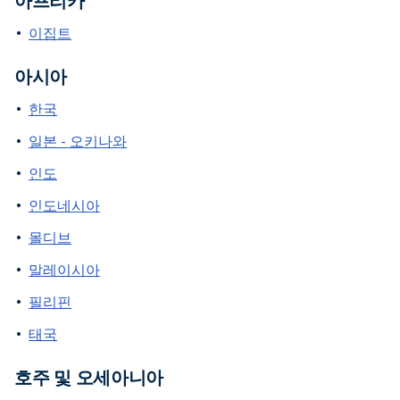
아프리카
이집트
아시아
한국
일본 - 오키나와
인도
인도네시아
몰디브
말레이시아
필리핀
태국
호주 및 오세아니아