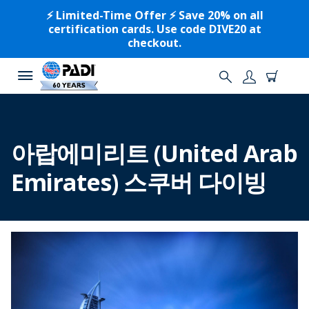
⚡️ Limited-Time Offer ⚡️ Save 20% on all
certification cards. Use code DIVE20 at
checkout.
아랍에미리트 (United Arab
Emirates) 스쿠버 다이빙