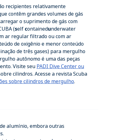
são recipientes relativamente
 que contêm grandes volumes de gás
carregar o suprimento de gás com
SCUBA (
s
elf
c
ontained
u
nderwater
m ar regular filtrado ou com ar
nteúdo de oxigênio e menor conteúdo
binação de três gases) para mergulho
ergulho autônomo é uma das peças
nto. Visite seu
PADI Dive Center ou
obre cilindros. Acesse a revista Scuba
ões sobre cilindros de mergulho
.
a de alumínio, embora outras
s.