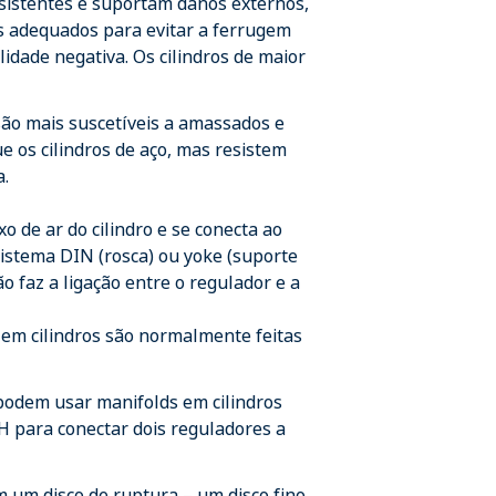
esistentes e suportam danos externos,
s adequados para evitar a ferrugem
lidade negativa. Os cilindros de maior
são mais suscetíveis a amassados e
e os cilindros de aço, mas resistem
a.
o de ar do cilindro e se conecta ao
istema DIN (rosca) ou yoke (suporte
o faz a ligação entre o regulador e a
 em cilindros são normalmente feitas
podem usar manifolds em cilindros
H para conectar dois reguladores a
 um disco de ruptura – um disco fino