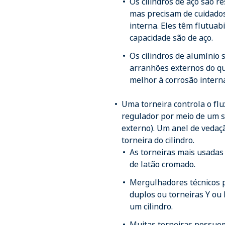
Os cilindros de aço são r
mas precisam de cuidado
interna. Eles têm flutuabi
capacidade são de aço.
Os cilindros de alumínio 
arranhões externos do qu
melhor à corrosão intern
Uma torneira controla o flux
regulador por meio de um s
externo). Um anel de vedaçã
torneira do cilindro.
As torneiras mais usadas
de latão cromado.
Mergulhadores técnicos 
duplos ou torneiras Y ou 
um cilindro.
Muitas torneiras possuem