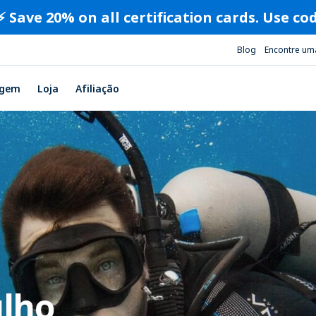
⚡️ Save 20% on all certification cards. Use c
Blog
Encontre um
agem
Loja
Afiliação
ulho