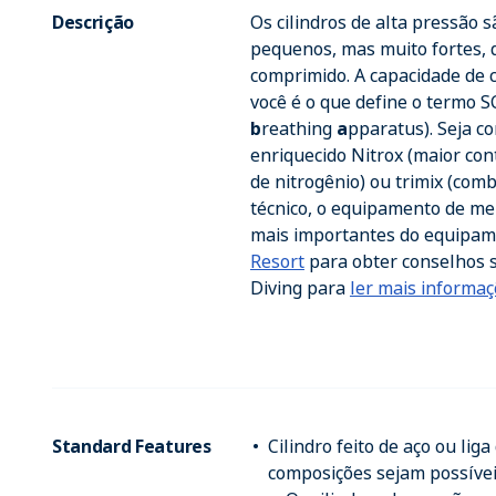
Descrição
Os cilindros de alta pressão 
pequenos, mas muito fortes,
comprimido. A capacidade de 
você é o que define o termo 
b
reathing
a
pparatus). Seja co
enriquecido Nitrox (maior co
de nitrogênio) ou trimix (com
técnico, o equipamento de m
mais importantes do equipame
Resort
para obter conselhos s
Diving para
ler mais informaç
Standard Features
Cilindro feito de aço ou lig
composições sejam possívei