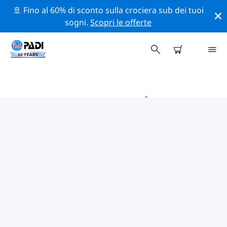
🚢 Fino al 60% di sconto sulla crociera sub dei tuoi
sogni.
Scopri le offerte
LE MIGLIORI ATTIVITÀ DI
CONSERVAZIONE VICINO A
VIETNAM
Scopri le attività di conservazione vicino a Vietnam con
l'aiuto dei filtri qui sopra o della mappa interattiva.