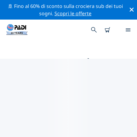
🚢 Fino al 60% di sconto sulla crociera sub dei tuoi
sogni.
Scopri le offerte
LE MIGLIORI ATTIVITÀ DI
CONSERVAZIONE VICINO A SUD
AFRICA
Scopri le attività di conservazione vicino a Sud Africa
con l'aiuto dei filtri qui sopra o della mappa interattiva.