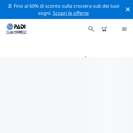
🚢 Fino al 60% di sconto sulla crociera sub dei tuoi
sogni.
Scopri le offerte
LE MIGLIORI ATTIVITÀ DI
CONSERVAZIONE VICINO A
SEYCHELLES
Scopri le attività di conservazione vicino a Seychelles
con l'aiuto dei filtri qui sopra o della mappa interattiva.