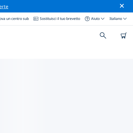
erte
ova un centro sub
Sostituisci il tuo brevetto
Aiuto
Italiano