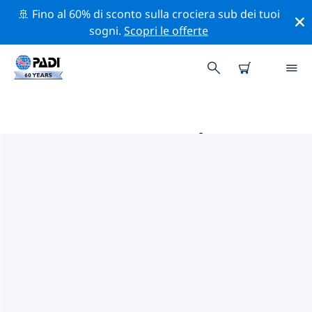
🚢 Fino al 60% di sconto sulla crociera sub dei tuoi
sogni.
Scopri le offerte
LE MIGLIORI ATTIVITÀ DI
CONSERVAZIONE VICINO A
ISOLE ANDAMANE
Scopri le attività di conservazione vicino a Isole
Andamane con l'aiuto dei filtri qui sopra o della mappa
interattiva.