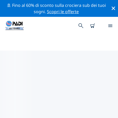
🚢 Fino al 60% di sconto sulla crociera sub dei tuoi
sogni.
Scopri le offerte
I MIGLIORI SITI D'IMMERSIONE
NEI DINTORNI DI VIRGINIA
Al momento sono presenti 6 siti d'immersione Virginia,
di cui 4 sono Lago immersioni, 1 è Fiume immersione e
1 è Piscina immersione.
Esplora il sito d'immersione nei dintorni di Virginia con
l'aiuto dei filtri sopra o della mappa interattiva.
Controlla anche la pagina con i dettagli di ogni sito
d'immersione e vota se conosci il sito.