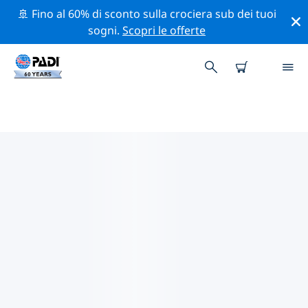
🚢 Fino al 60% di sconto sulla crociera sub dei tuoi
sogni.
Scopri le offerte
I MIGLIORI SITI D'IMMERSIONE
NEI DINTORNI DI VENETO-
FRIULI
Al momento sono presenti 28 siti d'immersione
Veneto-Friuli, di cui 11 sono Lago immersioni, 11 sono
Reef immersioni e 10 sono Relitto immersioni.
Esplora il sito d'immersione nei dintorni di Veneto-
Friuli con l'aiuto dei filtri sopra o della mappa
interattiva. Controlla anche la pagina con i dettagli di
ogni sito d'immersione e vota se conosci il sito.