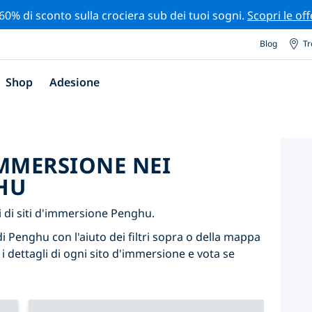
 60% di sconto sulla crociera sub dei tuoi sogni.
Scopri le off
Blog
Tr
Shop
Adesione
'IMMERSIONE NEI
HU
 di siti d'immersione Penghu.
di Penghu con l'aiuto dei filtri sopra o della mappa
 i dettagli di ogni sito d'immersione e vota se