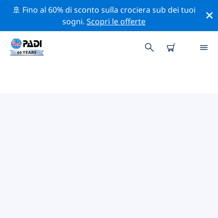
🚢 Fino al 60% di sconto sulla crociera sub dei tuoi
sogni.
Scopri le offerte
I MIGLIORI SITI D'IMMERSIONE
NEI DINTORNI DI LAGO DI
ZUGO
Al momento sono presenti 22 siti d'immersione lago di
Zugo, di cui 20 sono Lago immersioni, 4 sono Spiaggia
immersioni e 3 sono Parete immersioni.
Esplora il sito d'immersione nei dintorni di lago di
Zugo con l'aiuto dei filtri sopra o della mappa
interattiva. Controlla anche la pagina con i dettagli di
ogni sito d'immersione e vota se conosci il sito.