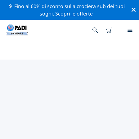
🚢 Fino al 60% di sconto sulla crociera sub dei tuoi
sogni.
Scopri le offerte
I MIGLIORI SITI D'IMMERSIONE
NEI DINTORNI DI UMKOMAAS
Al momento non sono presenti inserzioni di siti
d'immersione Umkomaas.
Esplora il sito d'immersione nei dintorni di Umkomaas
con l'aiuto dei filtri sopra o della mappa interattiva.
Controlla anche la pagina con i dettagli di ogni sito
d'immersione e vota se conosci il sito.