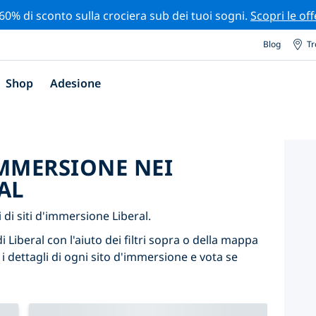
 60% di sconto sulla crociera sub dei tuoi sogni.
Scopri le off
Blog
Tr
Shop
Adesione
'IMMERSIONE NEI
AL
di siti d'immersione Liberal.
i Liberal con l'aiuto dei filtri sopra o della mappa
 i dettagli di ogni sito d'immersione e vota se