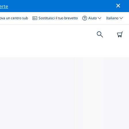
erte
ova un centro sub
Sostituisci il tuo brevetto
Aiuto
Italiano