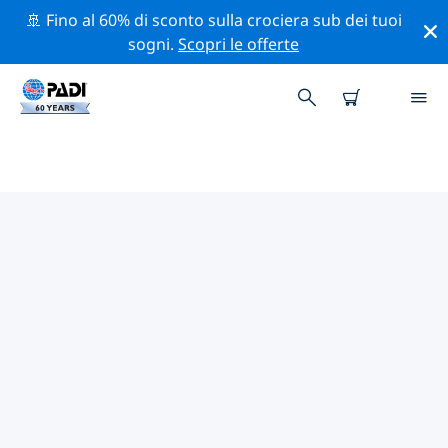
🚢 Fino al 60% di sconto sulla crociera sub dei tuoi
sogni.
Scopri le offerte
I MIGLIORI SITI D'IMMERSIONE
NEI DINTORNI DI DURHAM
Al momento non sono presenti inserzioni di siti
d'immersione Durham.
Esplora il sito d'immersione nei dintorni di Durham
con l'aiuto dei filtri sopra o della mappa interattiva.
Controlla anche la pagina con i dettagli di ogni sito
d'immersione e vota se conosci il sito.