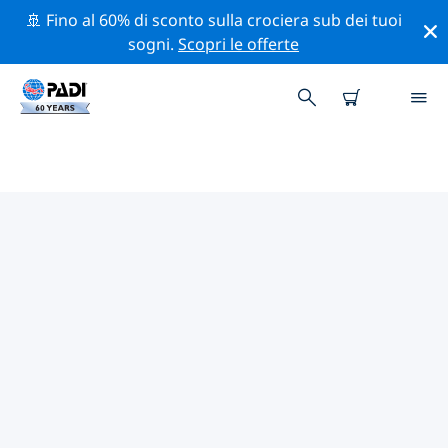
🚢 Fino al 60% di sconto sulla crociera sub dei tuoi
sogni.
Scopri le offerte
I MIGLIORI SITI D'IMMERSIONE
NEI DINTORNI DI DESTIN
Al momento sono presenti 6 siti d'immersione Destin,
di cui 2 sono Reef immersioni, 2 sono Sorgente
immersioni e 2 sono Spiaggia immersioni.
Esplora il sito d'immersione nei dintorni di Destin con
l'aiuto dei filtri sopra o della mappa interattiva.
Controlla anche la pagina con i dettagli di ogni sito
d'immersione e vota se conosci il sito.