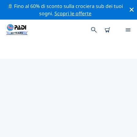
🚢 Fino al 60% di sconto sulla crociera sub dei tuoi
sogni.
Scopri le offerte
I MIGLIORI SITI D'IMMERSIONE
NEI DINTORNI DI
CHARLOTTESVILLE
Al momento è presente 1 sito d'immersione nei
dintorni di Charlottesville, di cui 1 è Piscina
immersione.
Esplora il sito d'immersione nei dintorni di
Charlottesville con l'aiuto dei filtri sopra o della mappa
interattiva. Controlla anche la pagina con i dettagli di
ogni sito d'immersione e vota se conosci il sito.